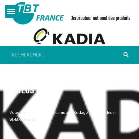
Distributeur national des produits
VIDÉOS KADIA
Vous êtes ici ›
Forage mécanique - Rodage usine
›
Videos
›
Vidéos Kadia